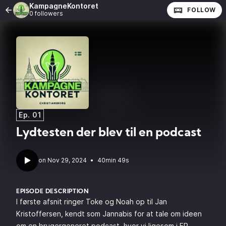
KampagneKontoret
FOLLOW
0 followers
Ep. 01
Lydtesten der blev til en podcast
•
40min 49s
EPISODE DESCRIPTION
I første afsnit ringer Toke og Noah op til Jan
Kristoffersen, kendt som Jannabis for at tale om ideen
om en brugergeneret podcast, hvor vi ligesom i EP